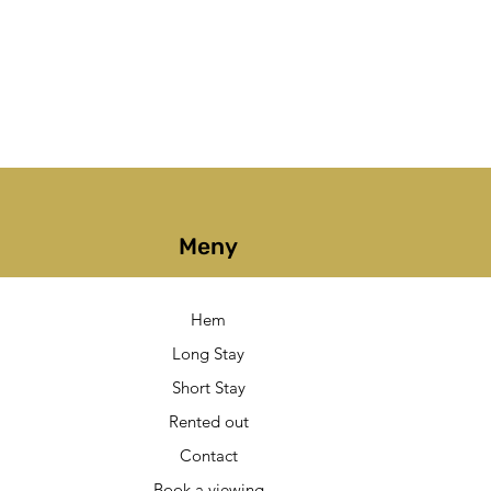
Meny
Hem
Long Stay
Short Stay
Rented out
Contact
Book a viewing