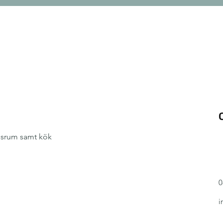
gsrum samt kök
0
i