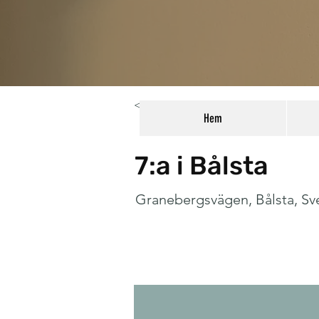
< Back
Hem
7:a i Bålsta
Granebergsvägen, Bålsta, Sv