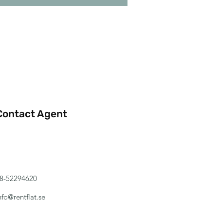
Contact Agent
8-52294620
nfo@rentflat.se