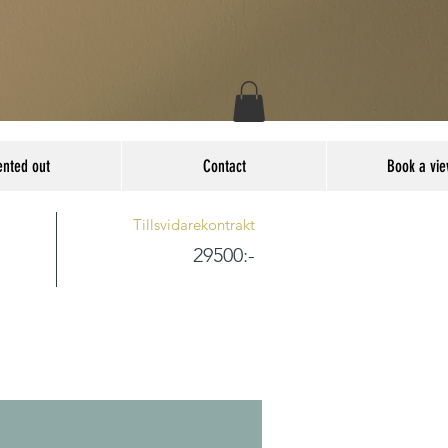
ented out
Contact
Book a vie
Tillsvidarekontrakt
29500:-