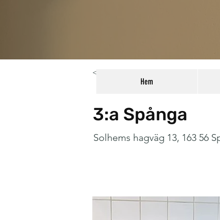
< Back
Hem
3:a Spånga
Solhems hagväg 13, 163 56 