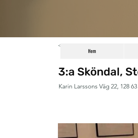
< Back
Hem
3:a Sköndal, S
Karin Larssons Väg 22, 128 6