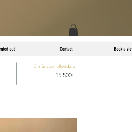
ented out
Contact
Book a vie
3 månader tillsvidare
15.500:-