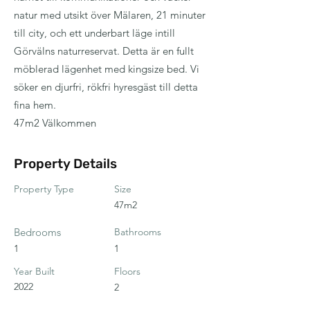
natur med utsikt över Mälaren, 21 minuter
till city, och ett underbart läge intill
Görvälns naturreservat. Detta är en fullt
möblerad lägenhet med kingsize bed. Vi
söker en djurfri, rökfri hyresgäst till detta
fina hem.
47m2 Välkommen
Property Details
Property Type
Size
47m2
Bedrooms
Bathrooms
1
1
Year Built
Floors
2022
2